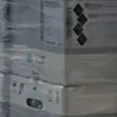
Spedizioni Visonà srl
P.IVA
02577030246
Iscrizione albo nazionale autotrasporti
cose conto terzi n. VI2955991W
Tel.
0444/490999-100 ra
Fax
0444/491017
info@spedizionivisona.com