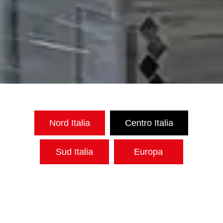
Filiali deposito-stoccaggio merci
Montecchio Maggiore (VI)
36075 – Via Chemello, 10 Z.I.
Cassola (VI)
36022 – Via A. De Gasperi, 53
Loria (TV)
31037 – Via Montegrappa, 61
Notaresco (TE)
64100 – SS 553 km 12 Z.I.
Avezzano (AQ)
23654 – Via Edison 5/7
Nord Italia
Centro Italia
Sud Italia
Europa