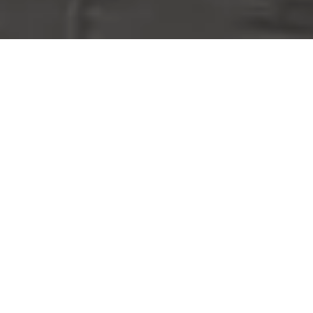
Montecchio Maggiore (VI)
36075 – Via Chemello, 10 Z.I.
Cassola (VI)
36022 – Via A. De Gasperi, 53
Loria (TV)
31037 – Via Montegrappa, 61
Notaresco (TE)
64100 – SS 553 km 12 Z.I.
Avezzano (AQ)
23654 – Via Edison 5/7
Privacy Policy
|
Cookie Policy
|
Credits