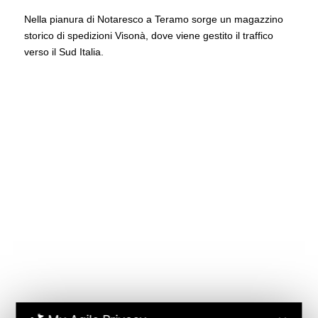
Nella pianura di Notaresco a Teramo sorge un magazzino
storico di spedizioni Visonà, dove viene gestito il traffico
verso il Sud Italia.
Spedizioni Visonà srl
P.IVA
02577030246
Iscrizione albo nazionale autotrasporti
cose conto terzi n. VI2955991W
Tel.
0444/490999-100 ra
Fax
0444/491017
info@spedizionivisona.com