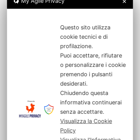
My Agile Privacy
✕
Questo sito utilizza
cookie tecnici e di
Filiali deposito-stoccaggio merci
profilazione.
Montecchio Maggiore (VI)
36075 – Via Chemello, 10 Z.I.
Puoi accettare, rifiutare
Cassola (VI)
36022 – Via A. De Gasperi, 53
o personalizzare i cookie
Loria (TV)
31037 – Via Montegrappa, 61
premendo i pulsanti
Notaresco (TE)
64100 – SS 553 km 12 Z.I.
Avezzano (AQ)
23654 – Via Edison 5/7
desiderati.
Chiudendo questa
informativa continuerai
senza accettare.
Visualizza la Cookie
Policy
Visualizza l'Informativa