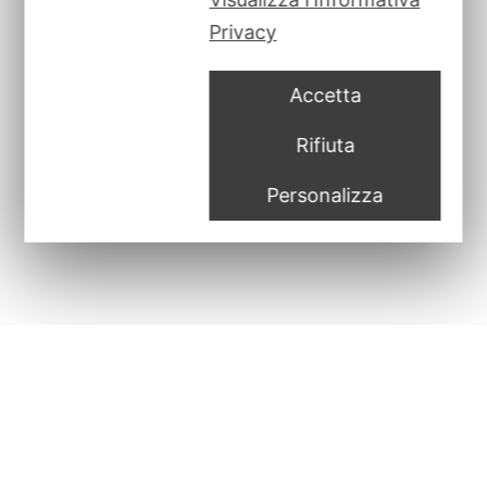
Privacy
Accetta
Rifiuta
Privacy Policy
|
Cookie Policy
|
Credits
Personalizza