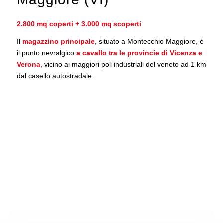
2.800 mq coperti + 3.000 mq scoperti
Il
magazzino principale
, situato a Montecchio Maggiore, è
il punto nevralgico
a cavallo tra le provincie di Vicenza e
Verona
, vicino ai maggiori poli industriali del veneto ad 1 km
dal casello autostradale.
Spedizioni Visonà srl
P.IVA
02577030246
Iscrizione albo nazionale autotrasporti
cose conto terzi n. VI2955991W