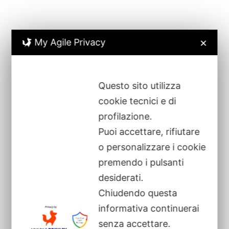
Tel.
0444/490999-100 ra
Fax
0444/491017
info@spedizionivisona.com
My Agile Privacy
✕
Questo sito utilizza
Filiali deposito-stoccaggio merci
cookie tecnici e di
profilazione.
Montecchio Maggiore (VI)
36075 – Via Chemello, 10 Z.I.
Puoi accettare, rifiutare
Cassola (VI)
36022 – Via A. De Gasperi, 53
Loria (TV)
31037 – Via Montegrappa, 61
o personalizzare i cookie
Notaresco (TE)
64100 – SS 553 km 12 Z.I.
premendo i pulsanti
Avezzano (AQ)
23654 – Via Edison 5/7
desiderati.
Chiudendo questa
informativa continuerai
senza accettare.